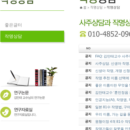
좋은글터
작명상담
FAQ: 김만태교수 사주
공지
사주상담. 신생아 작명.
공지
신생아 작명, 개명 신
공지
작명 추천 이름 선택에 
공지
좋은 이름이란 무엇을
공지
김만태교수 ‘훈민정음 
공지
인공지능(AI), 작명
공지
일본 81수 작명법, 
공지
우리 이름, 가는 길을 
공지
원형이정 4격 81수 
공지
작명가들이 잘못을 인정
공지