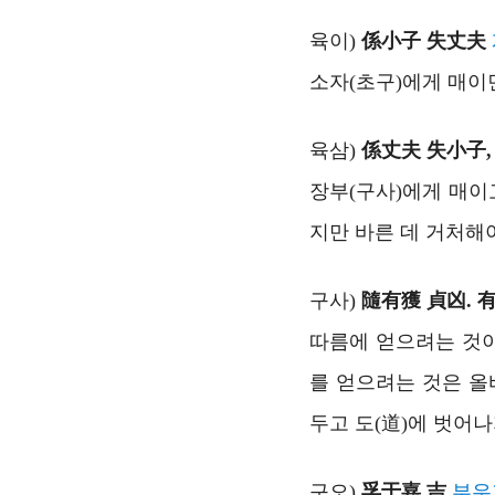
육이)
係小子 失丈夫
소자(초구)에게 매이면
육삼)
係丈夫 失小子,
장부(구사)에게 매이고
지만 바른 데 거처해
구사)
隨有獲 貞凶. 
따름에 얻으려는 것이
를 얻으려는 것은 올
두고 도(道)에 벗어
구오)
孚于嘉 吉
부우