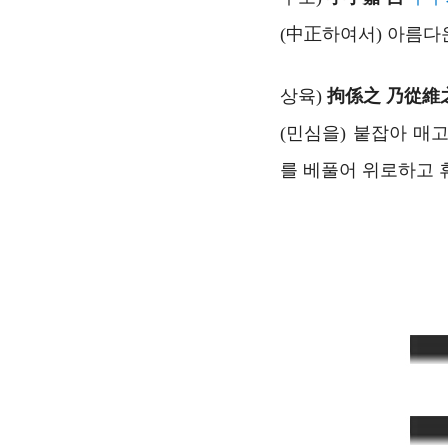
(中正하여서) 아름다
상육)
拘係之 乃從維
(민심을) 붙잡아 매
를 베풀어 위로하고 