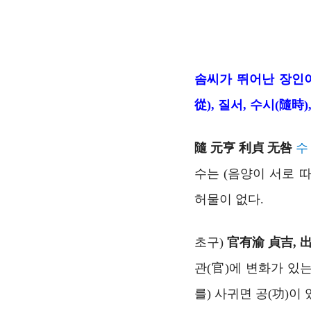
솜씨가 뛰어난 장인이 
從), 질서, 수시(隨時
隨 元亨 利貞 无咎
수
수는 (음양이 서로 
허물이 없다.
초구)
官有渝 貞吉, 
관(官)에 변화가 있는
를) 사귀면 공(功)이 