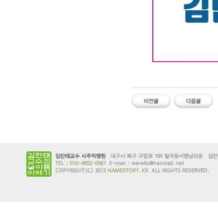
대구작명소 유명
#유명한 #작