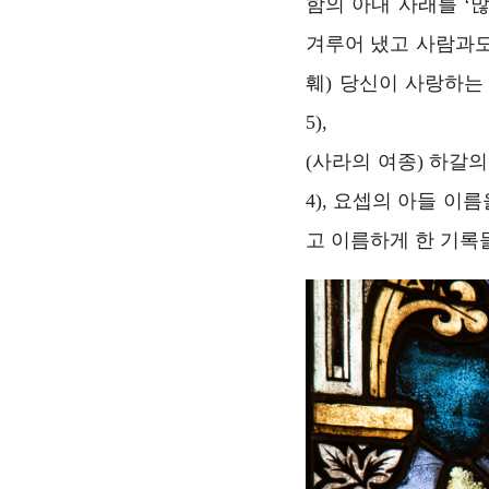
함의 아내 사래를 ‘
겨루어 냈고 사람과도
훼) 당신이 사랑하는
5),
(사라의 여종) 하갈
4), 요셉의 아들 이
고 이름하게 한 기록