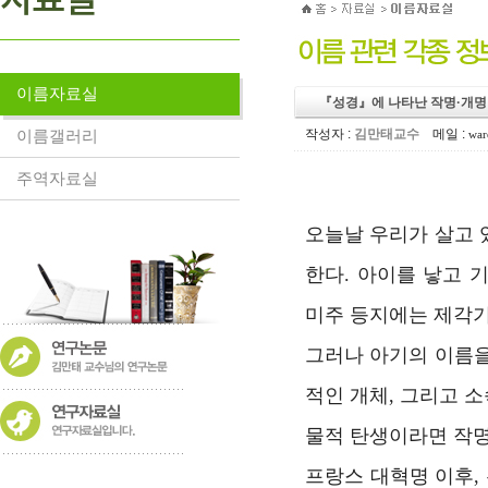
이름자료실
『성경』에 나타난 작명·개명
이름갤러리
작성자 :
김만태교수
메일 :
war
주역자료실
오늘날 우리가 살고 
한다. 아이를 낳고 
미주 등지에는 제각기
그러나 아기의 이름을
적인 개체, 그리고 
물적 탄생이라면 작명
프랑스 대혁명 이후