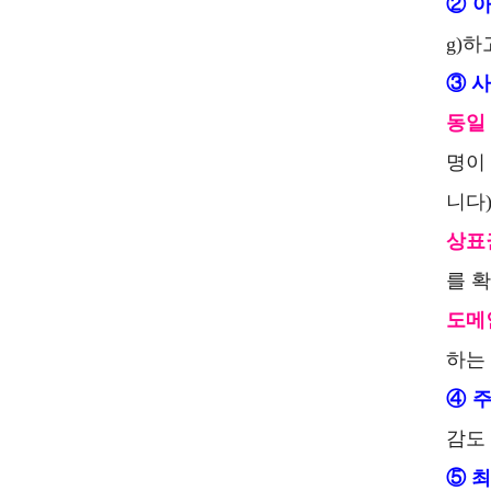
② 
g)
③ 사
동일
명이
니다)
상표
를 
도메인
하는
④ 주
감도
⑤ 최