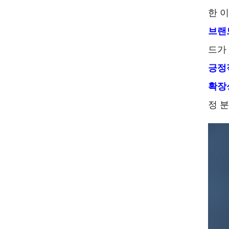
한 
브랜
드가
긍정
확장
정 