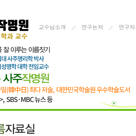
교수님소개
연구논저
연구자