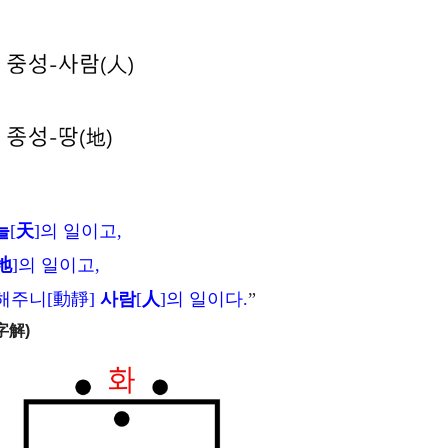
늘
[
天
]의 일이고,
地
]의 일이고,
해주니[動靜]
사람
[
人
]의 일이다.
”
字解)