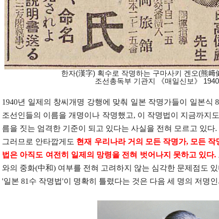
한자(漢字) 획수로 작명하는 구마사키 겐오(熊﨑健
조선총독부 기관지 《매일신보》 1940년
1940
년 일제의 창씨개명 강행에 맞춰 일본 작명가들이 일본식
8
조선인들의 이름을 개명이나 작명했고
,
이 작명법이 지금까지도
름을 짓는 엄격한 기준이 되고 있다는 사실을 전혀 모르고 있다
.
그러므로 안타깝게도
현재 우리나라 거의 모든 작명가
,
모든 작
법은 아직도 여전히 일제의 망령을 전혀 벗어나지 못하고 있다
.
와의 중화
(
中和
)
여부를 전혀 고려하지 않는 심각한 문제점도 
'
일본
81
수 작명법
'
이 명확히 틀렸다는 것은 다음 세 명의 저명