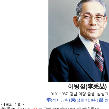
(
)
이병철
李秉喆
1910
∼
1987,
경남 의령 출생
,
삼성그
李
秉
喆
(
성 이
, 7
획
)
(
잡을 병
, 8
획
)
(
밝
<4
격의 수리
>