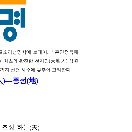
한글소리성명학에 보태어, 『훈민정음해
는 최초의 완전한 천지인(天地人) 삼원
행까지 선천 사주에 맞추어 고려한다.
人)―종성(地)