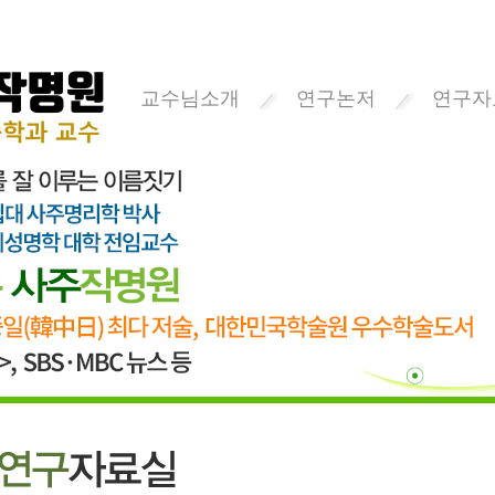
교수님소개
연구논저
연구자