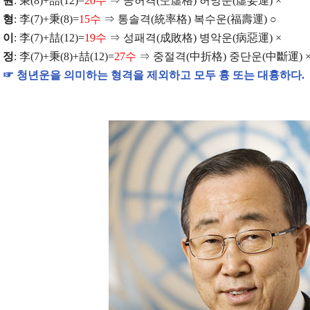
원
:
秉
(8)+
喆
(12)=
20
수
⇒
공허격
(
空虛格
)
허망운
(
虛妄運
) ×
형
:
李
(7)+
秉
(8)=
15
수
⇒
통솔격
(
統率格
)
복수운
(
福壽運
)
○
이
:
李
(7)+
喆
(12)=
19
수
⇒
성패격
(
成敗格
)
병악운
(
病惡運
) ×
정
:
李
(7)+
秉
(8)+
喆
(12)=
27
수
⇒
중절격
(
中折格
)
중단운
(
中斷運
) 
☞
청년운을 의미하는 형격을 제외하고 모두 흉 또는 대흉하다
.