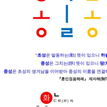
“
초성
은 발동하는[動] 뜻이 있으니
하
종성
은 그치는[靜] 뜻이 있으니
땅
[
중성
은 초성의 생겨남을 이어받아 종성의 이룸을 연결
『훈민정음해례』 제자해(制