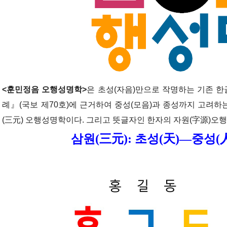
<훈민정음 오행성명학>
은 초성(자음)만으로 작명하는 기존 
례』(국보 제70호)에 근거하여 중성(모음)과 종성까지 고려하
(三元) 오행성명학이다. 그리고 뜻글자인 한자의 자원(字源)오
삼원(三元): 초성(天)―중성(