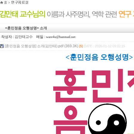
<훈민정음 오행성명> 소개
작성자 :
김만태교수
메일 :
ware4u@hanmail.net
[훈민정음 오행성명] 소개(김만태).pdf (369.3K)
[5]
DATE : 2026-01-12 09:02:15
<훈민정음
오행성명>