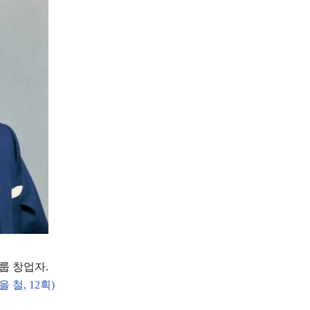
룹 창업자
.
을 철
, 12
획
)