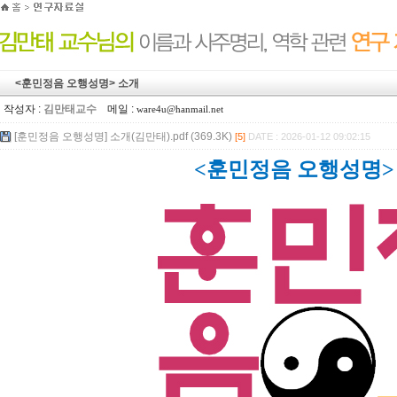
<훈민정음 오행성명> 소개
작성자 :
김만태교수
메일 :
ware4u@hanmail.net
[훈민정음 오행성명] 소개(김만태).pdf (369.3K)
[5]
DATE : 2026-01-12 09:02:15
<훈민정음
오행성명>