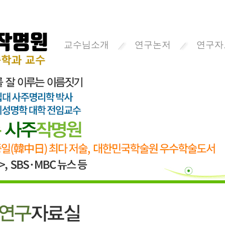
교수님소개
연구논저
연구자