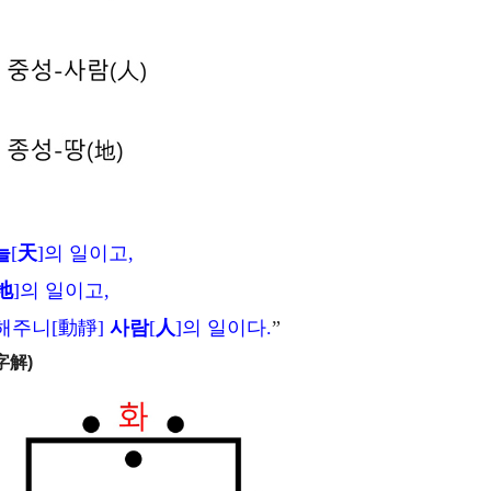
늘
[
天
]의 일이고,
地
]의 일이고,
해주니[動靜]
사람
[
人
]의 일이다.
”
字解)