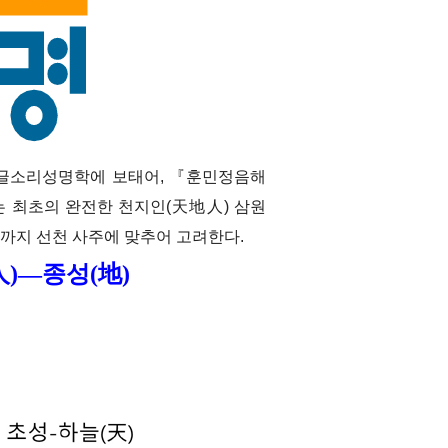
한글소리성명학에 보태어, 『훈민정음해
는 최초의 완전한 천지인(天地人) 삼원
행까지 선천 사주에 맞추어 고려한다.
人)―종성(地)