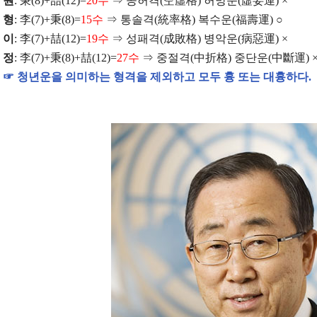
원
:
秉
(8)+
喆
(12)=
20
수
⇒
공허격
(
空虛格
)
허망운
(
虛妄運
) ×
형
:
李
(7)+
秉
(8)=
15
수
⇒
통솔격
(
統率格
)
복수운
(
福壽運
)
○
이
:
李
(7)+
喆
(12)=
19
수
⇒
성패격
(
成敗格
)
병악운
(
病惡運
) ×
정
:
李
(7)+
秉
(8)+
喆
(12)=
27
수
⇒
중절격
(
中折格
)
중단운
(
中斷運
) 
☞
청년운을 의미하는 형격을 제외하고 모두 흉 또는 대흉하다
.