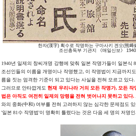
한자(漢字) 획수로 작명하는 구마사키 겐오(熊﨑健
조선총독부 기관지 《매일신보》 1940년
1940
년 일제의 창씨개명 강행에 맞춰 일본 작명가들이 일본식
8
조선인들의 이름을 개명이나 작명했고
,
이 작명법이 지금까지도
름을 짓는 엄격한 기준이 되고 있다는 사실을 전혀 모르고 있다
.
그러므로 안타깝게도
현재 우리나라 거의 모든 작명가
,
모든 작
법은 아직도 여전히 일제의 망령을 전혀 벗어나지 못하고 있다
.
와의 중화
(
中和
)
여부를 전혀 고려하지 않는 심각한 문제점도 
'
일본
81
수 작명법
'
이 명확히 틀렸다는 것은 다음 세 명의 저명