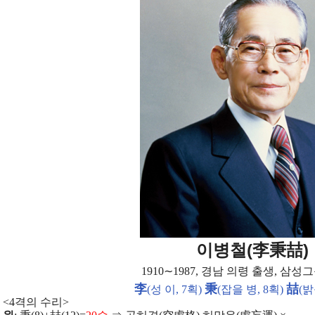
(
)
이병철
李秉喆
1910
∼
1987,
경남 의령 출생
,
삼성그
李
秉
喆
(
성 이
, 7
획
)
(
잡을 병
, 8
획
)
(
밝
<4
격의 수리
>