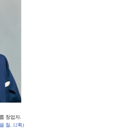
룹 창업자
.
을 철
, 12
획
)