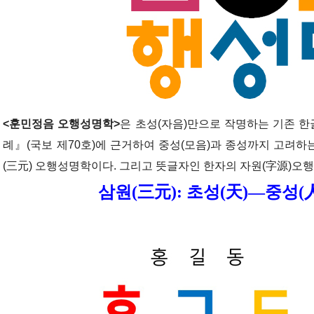
<훈민정음 오행성명학>
은 초성(자음)만으로 작명하는 기존 
례』(국보 제70호)에 근거하여 중성(모음)과 종성까지 고려하
(三元) 오행성명학이다. 그리고 뜻글자인 한자의 자원(字源)오
삼원(三元): 초성(天)―중성(