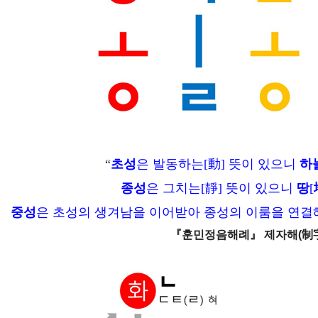
“
초성
은 발동하는[動] 뜻이 있으니
하
종성
은 그치는[靜] 뜻이 있으니
땅
[
중성
은 초성의 생겨남을 이어받아 종성의 이룸을 연결
『훈민정음해례』 제자해(制