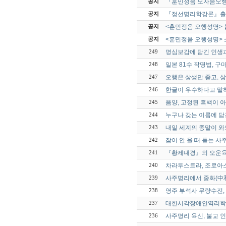
『훈민정음 모자음오
공지
『정선명리학강론』출
공지
<훈민정음 오행성명> 
공지
<훈민정음 오행성명> 
공지
명심보감에 담긴 인생과
249
일본 81수 작명법, 
248
오행은 상생만 좋고, 
247
한글이 우수하다고 말하
246
음양, 고정된 흑백이 
245
누구나 갖는 이름에 담
244
내일 세계의 종말이 와
243
잠이 안 올 때 듣는 사
242
『황제내경』의 오운육
241
차라투스트라, 조로아스
240
사주명리에서 중화(中和
239
영주 부석사 무량수전,
238
대한시각장애인역리학회
237
사주명리 육신, 불교 
236