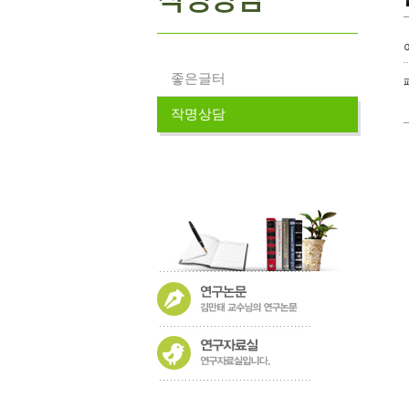
좋은글터
작명상담