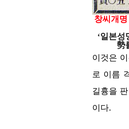
창씨개명
‘
일본성
勢
이것은
이
로 이름 
길흉을 판
이다.