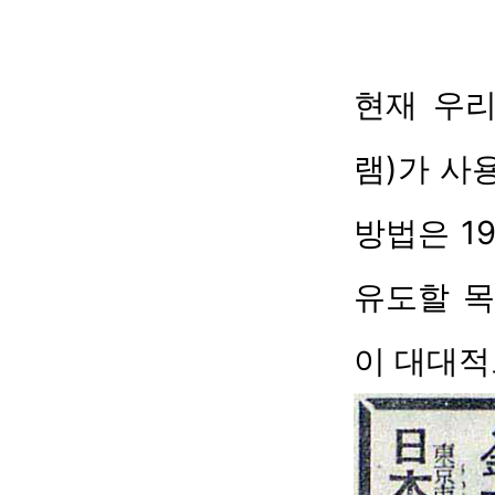
현재 우리
램)가 사
방법은 1
유도할 
이 대대적