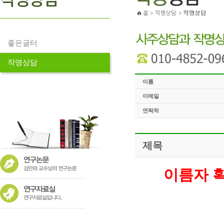
좋은글터
작명상담
이름
이메일
연락처
제목
이름자 획