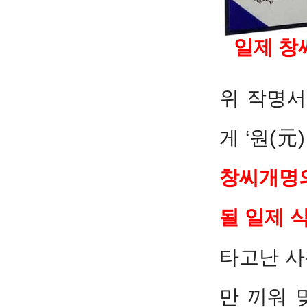
일제 창
위 작명서
게 ‘원(元
창씨개명
될 일제 
타고난 사
만 끼워