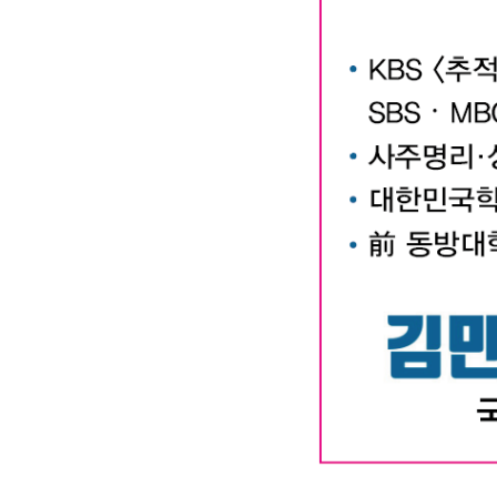
대구작명소 유명한 김만태
#유명한 #작명소 #철