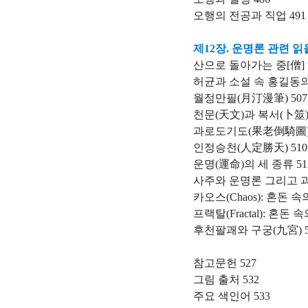
오행의 전공과 직업 491
제12장. 운명론 관련 
산으로 돌아가는 중[僧] 
허균과 소설 속 홍길동의
월정만필(月汀漫筆) 507
천문(天文)과 복서(卜筮)
과로도기도(果老倒騎圖) 
인정승천(人定勝天) 510
운명(運命)의 세 종류 51
사주와 운명론 그리고 과
카오스(Chaos): 혼돈 속
프랙탈(Fractal): 혼돈 
후천팔괘와 구궁(九宮) 5
참고문헌 527
그림 출처 532
주요 색인어 533