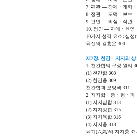
7. 편관 ― 강제ㆍ개
8. 정관 ― 도덕ㆍ보
9. 편인 ― 의심ㆍ직
10. 정인 ― 자애ㆍ육
10가지 성격 요소: 십성(
육신의 길흉운 300
제7장. 천간ㆍ지지의 
1. 천간합의 구성 원리 3
(1) 천간합 308
(2) 천간충 309
천간합과 오방색 311
2. 지지합ㆍ충ㆍ형ㆍ파ㆍ
(1) 지지삼합 313
(2) 지지방합 315
(3) 지지육합 316
(4) 지지충 318
육기(六氣)와 지지충 32