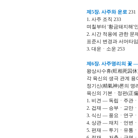
제5장. 사주와 운로
231
1. 사주 조직 233
며칠부터 '황금돼지해'인가
2. 시간 적용에 관한 문제
표준시 변경과 서머타임 
3. 대운ㆍ소운 253
제6장. 사주명리의 꽃 
왕상사수휴(旺相死囚休) 
각 육신의 생극 관계 용어
정기신(精氣神)론의 명리
육신의 기본
ㆍ정편(正偏)
1. 비견 ― 독립ㆍ주
2. 겁재 ― 승부ㆍ교
3. 식신 ― 풍요ㆍ연
4. 상관 ― 재치ㆍ언
5. 편재 ― 투기ㆍ유
6. 정재 ― 저축ㆍ근