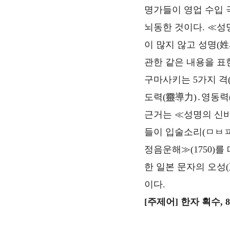
명가들이 영업 수입 
뇌동한 것이다. ≪성
이 많지 않고 성명(姓
관한 같은 내용을 표
구마사키는 5가지 격(
도력(靈導力)․영동력
근거는 ≪성명의 신비
들이 입술소리(ㅁㅂㅍ)
정음운해≫(1750)를
한 일본 문자의 오성
이다.
[주제어] 한자 획수, 