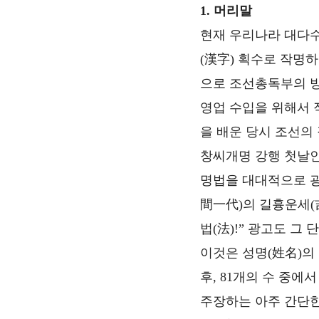
1. 머리말
현재 우리나라 대다
(漢字) 획수로 작명하
으로 조선총독부의 방
영업 수입을 위해서 
을 배운 당시 조선의
창씨개명 강행 첫날인
명법을 대대적으로 광
間一代)의 길흉운세(
법(法)!” 광고도 그 
이것은 성명(姓名)의 
후, 81개의 수 중에
주장하는 아주 간단한