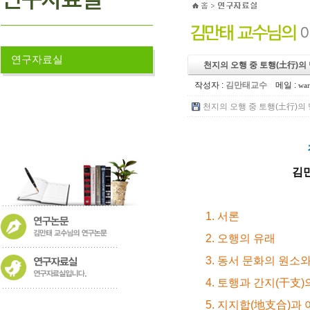
연구자료실
천지의 오행 중 토행(土行)의
작성자 :
김만태교수
메일 :
war
천지의 오행 중 토행(土行)의 명
김만
1. 서론
2. 오행의 유래
3. 동서 문화의 원소와
4. 토행과 간지(干支)
5. 지지합(地支合)과 