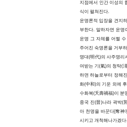
지점에서 인간 이성의 
식이 펼쳐진다.
운명론적 입장을 견지하
부한다. 말하자면 운명
운명 그 자체를 어쩔 
주어진 숙명론을 거부하
명대(明代)의 사주명리
여받는 기(氣)의 청탁(
하면 하늘로부터 정해진 
화(中和)의 기운 외에 
수화복(夭壽禍福)이 분명
중국 진(晉)나라 곽박(
아 천명을 바꾼다[奪神
시키고 개척해나가겠다는