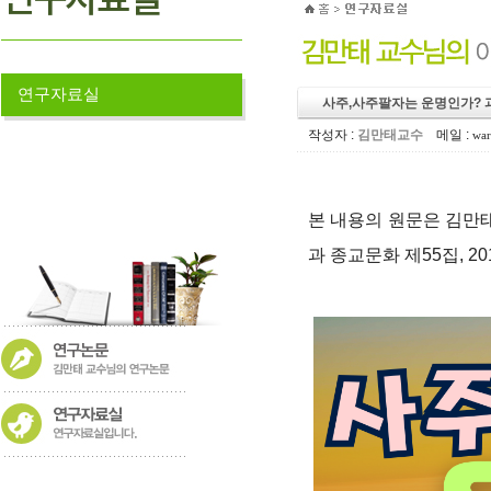
연구자료실
사주,사주팔자는 운명인가? 
작성자 :
김만태교수
메일 :
war
본 내용의 원문은 김만
과 종교문화 제55집, 2