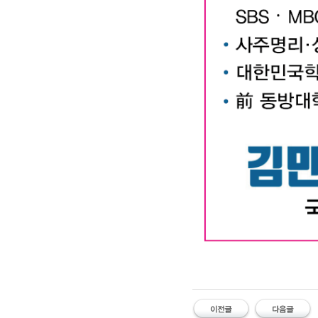
대구작명소 유명한 김만태
#유명한 #작명소 #철