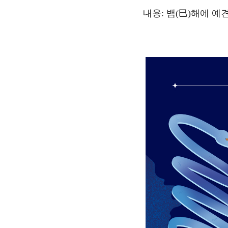
내용: 뱀(巳)해에 예