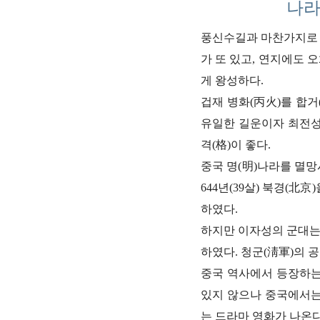
나라
풍신수길과 마찬가지로 
가 또 있고, 연지에도 
게 왕성하다.
겁재 병화(丙火)를 합
유일한 길운이자 최전성
격(格)이 좋다.
중국 명(明)나라를 멸망
644년(39살) 북경(北
하였다.
하지만 이자성의 군대는
하였다. 청군(淸軍)
의 공
중국 역사에서 등장하는
있지 않으나 중국에서는
는 드라마 영화가 나온다