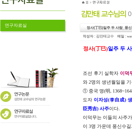
연구자료실
정사(丁巳)일주 두 사람_풍신
작성자 :
김만태교수
메일 :
war
정사(丁巳)
일주 두 
조선 후기 실학자
이덕
와 2명의 생년월일을 
① 중국 명(明, 1368~
도자
이자성(李自成) 
臣秀吉) 사주
이다.
이덕무는 이들의 사주가
이 3명 가운데 풍신수