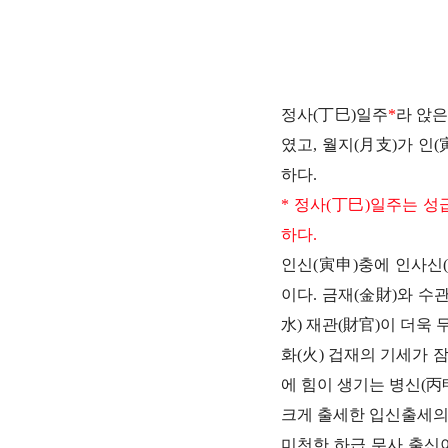
정사(丁巳)일주
*
라 앉은
였고, 월지(月支)가 인(
하다.
* 정사(丁巳)일주는 성
하다.
인신(寅申)충에 인사신
이다. 금재(金財)와 수
水) 재관(財官)이 더욱
화(火) 겁재의 기세가 
에 힘이 생기는 병신(
크게 출세한 입신출세의
미천한 하급 무사 출신이