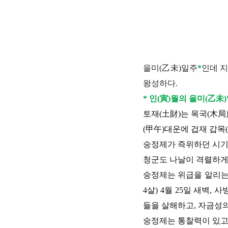
을미(乙未)일주
*
인데 지
왕성하다.
* 인(寅)월의 을미(乙
토재(土財)는 목국(木局
(甲午)대운에 겁재 갑목
숭정제가 즉위하던 시기
청군도 나날이 격렬하게 
숭정제는 위급을 알리는 
4살) 4월 25일 새벽
들을 살해하고, 자금성의
숭정제는 통찰력이 있고