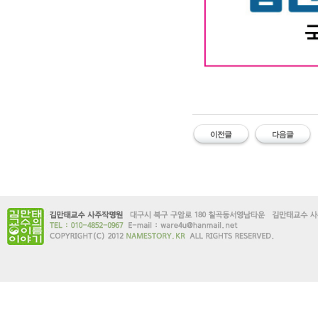
대구작명소 유명한 김만태
#유명한 #작명소 #철