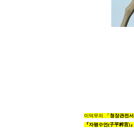
이덕무의 『
청장관전서
『
자평수언(子平粹言)