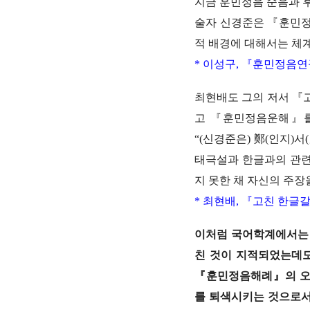
지금 훈민정음 순음과 후
술자 신경준은 『훈민정
적 배경에 대해서는 체
* 이성구, 『훈민정음연구』
최현배도 그의 저서 『
고 『훈민정음운해』를
“(신경준은) 鄭(인지)
태극설과 한글과의 관련
지 못한 채 자신의 주장
* 최현배, 『고친 한글갈』,
이처럼 국어학계에서는
친 것이 지적되었는데도
『훈민정음해례』의 오음
를 퇴색시키는 것으로서