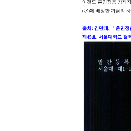
이것도 훈민정음 창제자
(水)에 배정한 까닭의 하
출처: 김만태, 「훈민
제45호, 서울대학교 철학