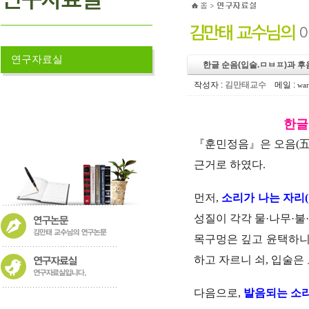
연구자료실
한글 순음(입술.ㅁㅂㅍ)과 후
작성자 :
김만태교수
메일 :
war
한글
『훈민정음』은 오음(五
근거로 하였다.
먼저,
소리가 나는 자리
성질이 각각 물·나무·불
목구멍은 깊고 윤택하니 
하고 자르니 쇠, 입술은
다음으로,
발
음되는 소리