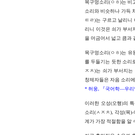
목구멍소리(ㅇㅎ)는 비고
소리와 비슷하나 가득 차
ㅌㄹ)는 구르고 날리니
리니 이것은 쇠가 부서
을 머금어서 넓고 큼과 
목구멍소리(ㅇㅎ)는 유
를 두들기는 듯한 소리로
ㅈㅊ)는 쇠가 부서지는
창제자들은 자음 소리에
*
허웅, 『국어학―우리말의 
이러한 오성(오행)의 특
소리(ㅅㅈㅊ), 각성(목)
계가 가장 적절함을 알 