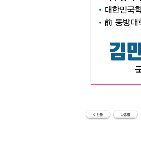
대구작명소 유명한 김만태
#유명한 #작명소 #철