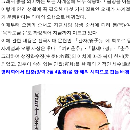
그래서 흙을 의미하는 토는 사계절에 모두 작용하고 음양을 아
이렇게 인간 생활에 꼭 필요한 다섯 가지 질료인 오재가 사계
가 운행한다는 의미의 오행으로 바뀌었다.
이때부터 오행의 순서도 지금처럼 상생 순서에 따라 봄(목)-여름(
‘목화토금수’로 확정되어 지금까지 이르고 있다.
이에 관한 내용은 전국시대 문헌인 『관자(管子)』에 최초로 
사계절과 오행 사상은 후대 『여씨춘추』·『황제내경』·『춘추
그리하여 생장화수장(生長化收藏)의 이치에 따라 봄이 천시(天
되었고, 입춘이 속해 있는 인월(寅月)을 한 해의 기점인 세수(歲
명리학에서 입춘(양력 2월 4일경)을 한 해의 시작으로 잡는 배경