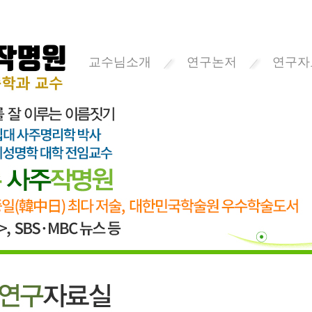
교수님소개
연구논저
연구자