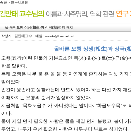
올바른 오행 상생(相生)과 상극(相剋)의 배치
작성자 :
김만태교수
메일 :
ware4u@hanmail.net
올바른 오행 상생(相生)과 상극(
오행(五行)이란 만물의 기본요소인 목(木)·화(火)·토(土)·금(金)·
함을 말한다.
본래 오행은 나무·불·흙·돌·물 등 자연계에 존재하는 다섯 가지
말이었다.
인간이 생존하고 생활하는데 반드시 있어야 하는 다섯 가지 재
이때까지는 오행의 순서가 일정하지 않았다.
지금처럼 ‘목화토금수’가 아니었다는 말이다. ‘화금토수목’도 되
이다.
물이 제일 먼저 필요한 사람은 물을 제일 먼저 불렀고, 불이 가
두었고, 나무가 우선 필요한 사람은 나무부터 부르는 식이었다.