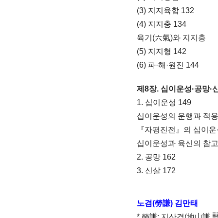
(3) 지지육합 132
(4) 지지충 134
육기(六氣)와 지지충
(5) 지지형 142
(6) 파·해·원진 144
제8장. 십이운성
·공망
·
1. 십이운성 149
십이운성의 운행과 적용에
『자평진전』의 십이운성
십이운성과 육신의 참고자
2. 공망 162
3. 신살 172
노겸(勞謙) 김만태
* 勞謙: 지산겸(地山謙 