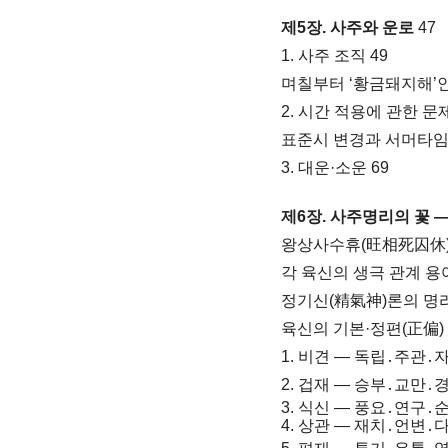
제5장. 사주와 운로
47
1. 사주 조직 49
며칠부터 ‘황금돼지해’인
2. 시간 적용에 관한 문제
표준시 변경과 서머타임 
3. 대운·소운 69
제6장. 사주명리의 꽃 
왕상사수휴(旺相死囚休) 
각 육신의 생극 관계 용어
정기신(精氣神)론의 명리
육신의 기본·정편(正偏) 
1. 비견 ― 독립․주관․
2. 겁재 ― 승부․교만․
3. 식신 ― 풍요․연구․
4. 상관 ― 재치․언변․