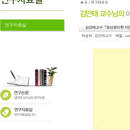
연구자료실
김만태교수『정선명리학 지(
작성자 :
김만태교수
메일 :
war