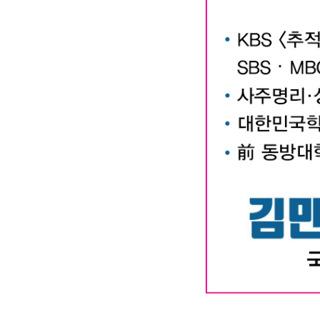
대구작명소 유명한 김만태
#유명한 #작명소 #철