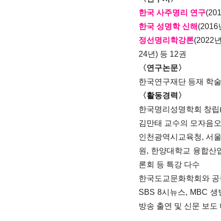
한국 사주명리 연구
(2
한국 성명학 신해
(201
정선명리학강론
(2022년
24년)
등 12권
〈연구논문〉
한국연구재단 등재 학술논
〈활동경력〉
한국명리성명학회 창립(
김만태 교수의 모자음오행
인천광역시교육청, 서
원, 한양대학교 융합산
론회 등 특강 다수
한국도교문화학회와 공동
SBS 8시뉴스, MBC 
방송 출연 및 신문 보도