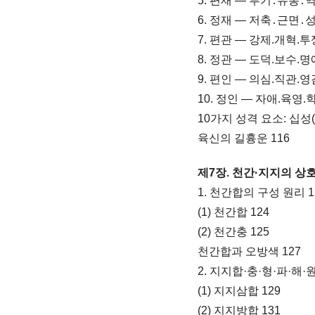
5. 편재 ― 투기․유통․
6. 정재 ― 저축․근면․
7. 편관
― 강제.개혁.투쟁
8. 정관 ― 도덕.보수.명
9. 편인 ― 의심.직관.영
10. 정인 ― 자애.육영.
10가지 성격 요소: 십성(
육신의 길흉운 116
제7장. 천간
·지지의 상
1. 천간합의 구성 원리 1
(1) 천간합 124
(2) 천간충 125
천간합과 오방색 127
2. 지지합·충·형·파·해·원
(1) 지지삼합 129
(2) 지지방합 131