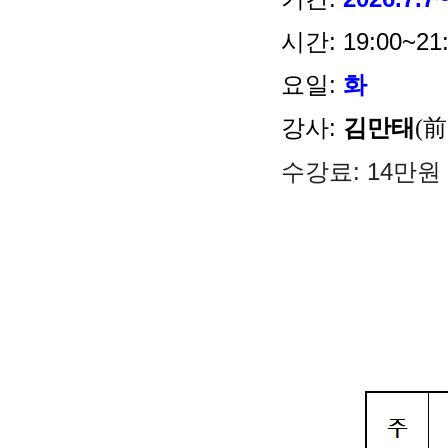
시간:
19:00~21
요일:
화
강사:
김만태
(
수강료:
14만원