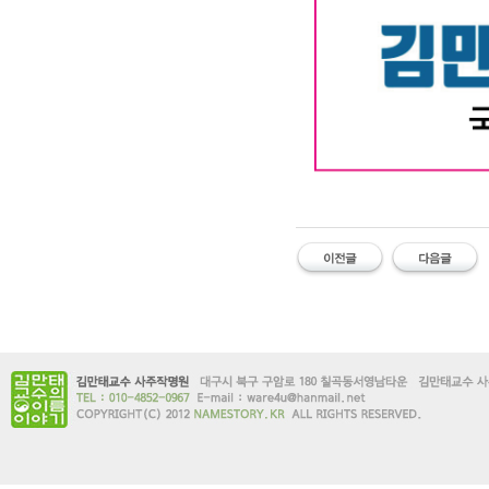
대구작명소 유명한 김만태
#유명한 #작명소 #철