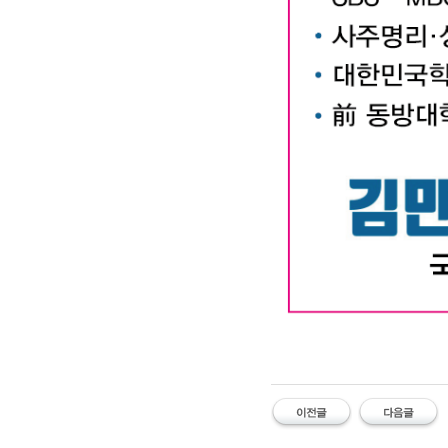
대구작명소 유명한 김만태
#유명한 #작명소 #철