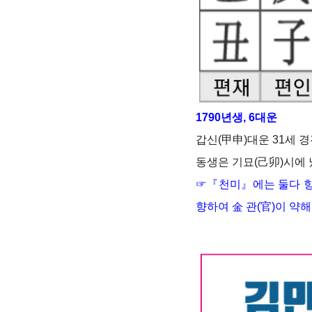
1790년생, 6대운
갑신(甲申)대운 31세 
동생은 기묘(己卯)시에 
☞
『천미』에는 둘다 향
향하여 金 관(官)이 약