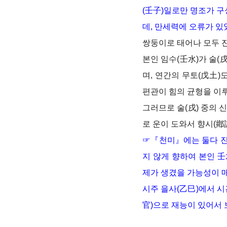
(壬子)일로만 명조가 구
데, 만세력에 오류가 있
쌍둥이로 태어나 모두 진
본인 임수(壬水)가 술(
며, 연간의 무토(戊土
편관이 힘의 균형을 이
그러므로 술(戌) 중의 
로 운이 도와서 향시(鄕
☞
『천미』에는 둘다 진
지 않게 향하여 본인 
제가 생겼을 가능성이 매
시주 을사(乙巳)에서 시
官)으로 재능이 있어서 