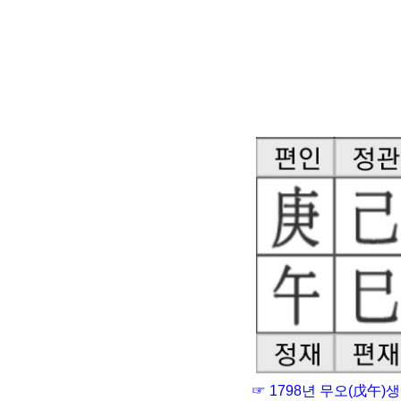
☞ 1798년 무오(戊午)