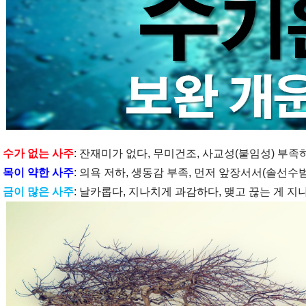
수가 없는 사주
: 잔재미가 없다, 무미건조, 사교성(붙임성) 부족
목이 약한 사주
: 의욕 저하, 생동감 부족, 먼저 앞장서서(솔선수범
금이 많은 사주
: 날카롭다, 지나치게 과감하다, 맺고 끊는 게 지