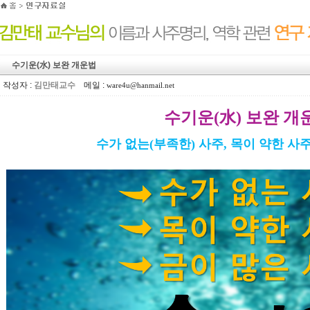
수기운(水) 보완 개운법
작성자 :
김만태교수
메일 :
ware4u@hanmail.net
수기운(水) 보완 개
수가 없는(부족한) 사주, 목이 약한 사주