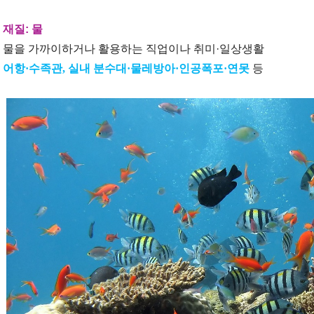
재질: 물
물을 가까이하거나 활용하는 직업이나 취미·일상생활
어항·수족관, 실내 분수대·물레방아·인공폭포·연못
등