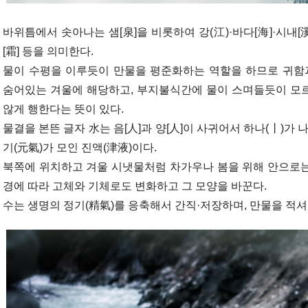
바위틈에서 솟아나는 샘[泉]을 비롯하여 강(江)·바다[海]·시내[溪]·
[霜] 등을 의미한다.
물이 수평을 이루듯이 만물을 평준화하는 역할을 하므로 귀함과
숨어있는 겨울에 해당하고, 부지불식간에 물이 스며들듯이 모
않게 행한다는 뜻이 있다.
물결을 본뜬 글자 水는 음[人]과 양[人]이 사귀어서 하나(丨)가
기(元氣)가 모인 진액(津液)이다.
북쪽에 위치하고 겨울 시냇물처럼 차가우나 봄을 위해 안으로는 
경에 따라 고체와 기체로도 변화하고 그 모양을 바꾼다.
수는 생명의 정기(精氣)를 응축해서 간직·저장하며, 만물을 적셔주