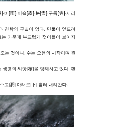
비[雨]·이슬[露]·눈[雪]·구름[雲]·서리
 천함의 구별이 없다. 만물이 엎드려
르는 가운데 부드럽게 젖어들어 보이지
 나오는 것이니, 수는 오행의 시작이며 원
생명의 씨앗[核]을 잉태하고 있다. 환
고[潤] 아래로[下] 흘러 내려간다.