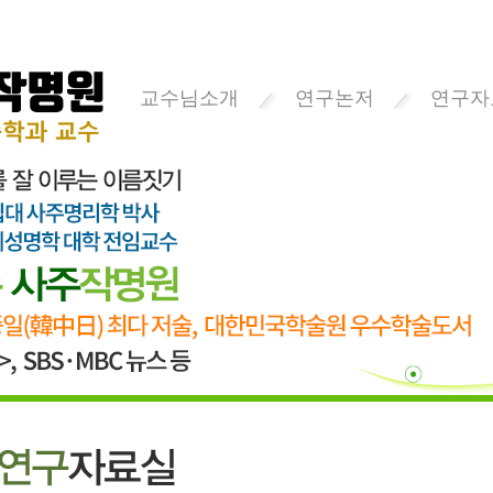
교수님소개
연구논저
연구자