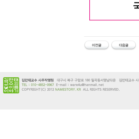
대구작명소 유명한 김만태
#유명한 #작명소 #철