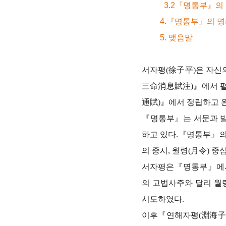
3.2『명통부』의 
4.『명통부』의 명리
5. 맺음말
서자평(徐子平)은 자신
三命消息賦注)
』
에서 
通賦)
』
에서 정립하고 
『명통부』는 서문과 발
하고 있다.
『
명통부
』
의
의 중시, 월령(月令) 중
서자평은『명통부』에서
의 고법사주와 달리 월
시도하였다.
이후
『
연해자평(淵海子