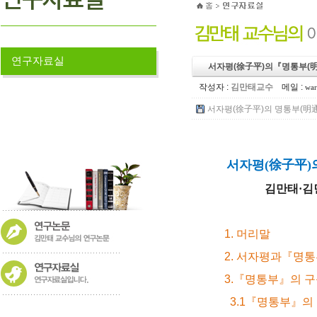
연구자료실
서자평(徐子平)의『명통부(明
작성자 :
김만태교수
메일 :
war
서자평(徐子平)의 명통부(明通賦
서자평(徐子平)
김만태
·김
1. 머리말
2. 서자평과『
명통
3.『명통부』의 구성
3.1『명통부』의 