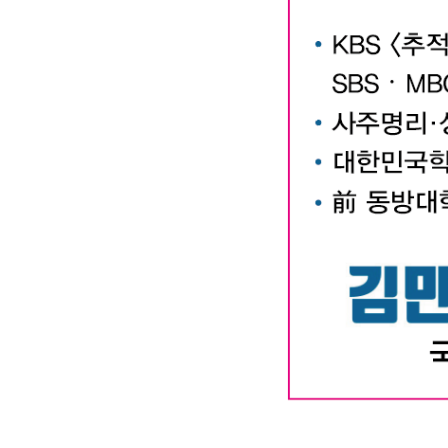
대구작명소 유명한 김만태
#유명한 #작명소 #철