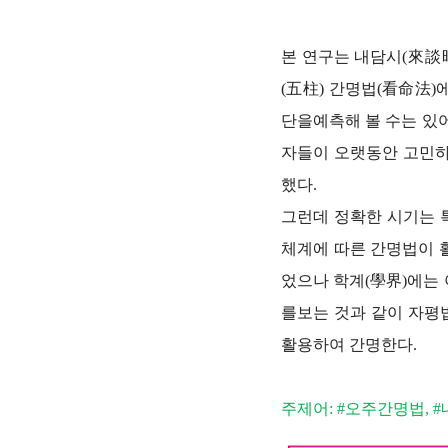
본 연구는 내담시(來談
(五柱) 간명법(看命法)
단을예측해 볼 수는 있
자들이 오랫동안 고민하
했다.
그런데 정확한 시기는 
체계에 따른 간명법이 
었으나 학계(學界)에는 
를보는 것과 같이 자평
활용하여 간명한다.
주제어: #오주간명법, #