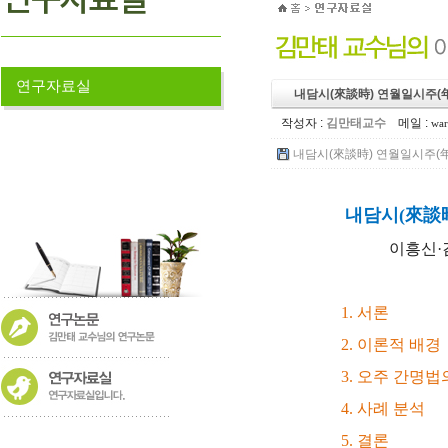
연구자료실
내담시(來談時) 연월일시주(
작성자 :
김만태교수
메일 :
war
내담시(來談時) 연월일시주(年月
내담시(來談時
이흥신·김
1. 서론
2. 이론적 배경
3. 오주 간명
4. 사례 분석
5. 결론