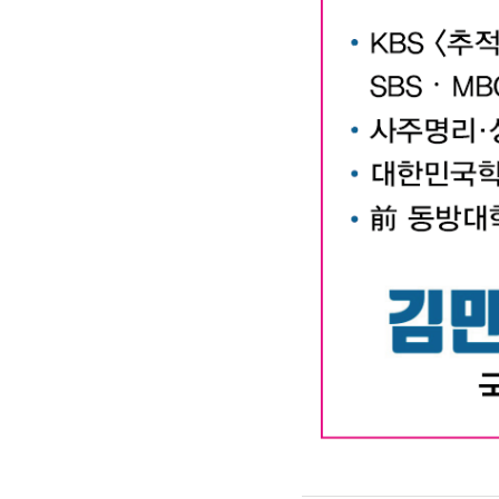
대구작명소 유명한 김만태
#유명한 #작명소 #철