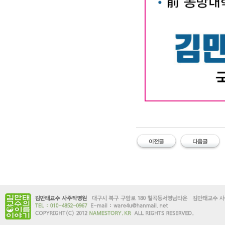
대구작명소 유명한 김만태
#유명한 #작명소 #철