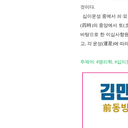
것이다.
십이운성 중에서 쇠⋅묘
(四時)의 중앙에서 토(
바탕으로 한 이십사향원
고, 각 운성(運星)에 따
주제어: #명리학, #십이