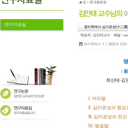
연구자료실
명리학에서 십이운성(十二運星
작성자 :
김만태교수
메일 :
war
명리학에서 十二運星에 관한 이론
명
:
음
최산태·김만
Ⅰ. 머리말
Ⅱ. 십이운성의 형성
Ⅲ. 십이운성의 천간 
Ⅳ. 맺음말