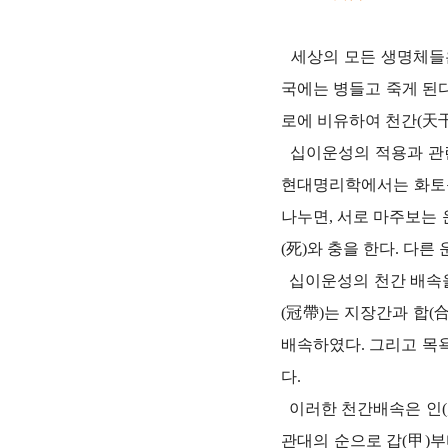
세상의 모든 생명체들은
국에는 병들고 죽게 된
로에 비유하여 천간(天干
십이운성의 적용과 관
현대명리학에서는 화토동
나누면, 서로 마주보는 운
(死)와 충을 한다. 다른
십이운성의 천간 배속을
(冠帶)는 지장간과 합(
배속하였다. 그리고 목욕(
다.
이러한 천간배속은 인(寅)
관대의 순으로 갑(甲)