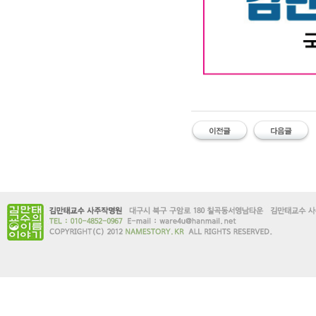
대구작명소 유명한 김만태
#유명한 #작명소 #철