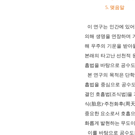
5. 맺음말
이 연구는 인간에 있어
의해 생명을 연장하며 
해 우주의 기운을 받아
본래의 타고난 선천적 
흡법을 바탕으로 공수도
본 연구의 목적은 단학
흡법을 중심으로 공수도
결인 호흡법[조식법]을 
식(胎息)⋅주천화후(周
중요한 요소로서 호흡으
화롭게 발현하는 무도이
이를 바탕으로 공수도