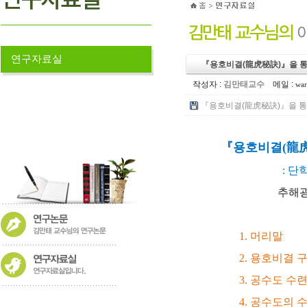
연구자료실
『용호비결(龍虎秘訣)』을 통
작성자 :
김만태교수
메일 :
war
『용호비결(龍虎秘訣)』을 통해 
『용호비결(龍虎
: 
추해광김
1. 머리말
2. 용호비결
3. 공수도 
4. 공수도의