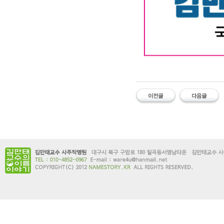
대구작명소 유명한 김만태
#유명한 #작명소 #철