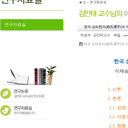
연구자료실
한국 성씨한자(姓氏漢字)의 
작성자 :
김만태교수
메일 :
war
한국 성씨한자(姓氏漢字)의 자원오
한국 
이재승·
1. 서론
2. 본론
2.1. 성명 한자
2.2. 자원오행
2.3. 현행 성씨