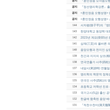
『훈민정음 모자음오
공지
『정선명리학강론』출
공지
<훈민정음 오행성명> 
공지
<훈민정음 오행성명> 
공지
서자평(徐子平)의『명
144
한양대학교 동양학 대토
143
2023년 계묘(癸卯)년
142
삼재(三災)의 올바른 
141
음양오행과 천지인 삼
140
천간과 지지의 상조(相
139
연극연출가 사주(四柱)
138
내담시(來談時) 연월일
137
명리학의 학문적 정체성
136
연극인 사주(四柱)의 
135
초등학교 저학년 진로·
134
국가고시(5급) 출신
133
한글에 함축된 음양 배속
132
『적천수천미(滴天髓闡微
131