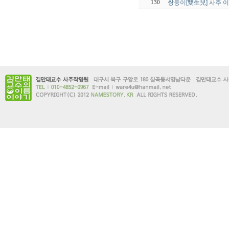
쌍둥이[雙生兒] 사주 이
130