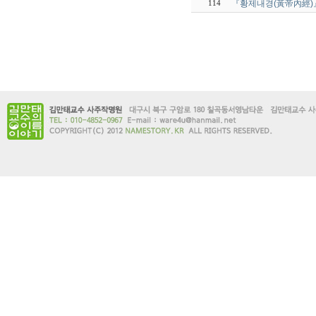
『황제내경(黃帝內經)
114