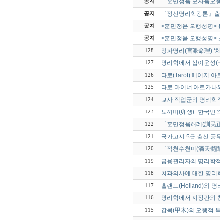
『훈민정음 모자음오
공지
『정선명리학강론』출
공지
<훈민정음 오행성명> 
공지
<훈민정음 오행성명> 
공지
맹파명리(盲派命理) ‘체
128
명리학에서 십이운성(十
127
타로(Tarot) 메이저
126
타로 마이너 아르카나
125
교사 직업군의 명리학적
124
토끼띠(卯생)_한국민
123
『훈민정음해례(訓民正
122
국가고시 5급 출신 공
121
『적천수천미(滴天髓闡
120
금융관리자의 명리학적
119
치과의사에 대한 명리
118
홀랜드(Holland)와
117
명리학에서 지장간의 천
116
갑목(甲木)의 오행적 
115