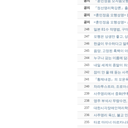
『훈민정음 모자음오
공지
『정선명리학강론』출
공지
<훈민정음 오행성명> 
공지
<훈민정음 오행성명> 
공지
일본 81수 작명법, 
248
오행은 상생만 좋고, 
247
한글이 우수하다고 말하
246
음양, 고정된 흑백이 
245
누구나 갖는 이름에 담
244
내일 세계의 종말이 와
243
잠이 안 올 때 듣는 사
242
『황제내경』의 오운육
241
차라투스트라, 조로아스
240
사주명리에서 중화(中和
239
영주 부석사 무량수전,
238
대한시각장애인역리학회
237
사주명리 육신, 불교 
236
타로 마이너 아르카나
235