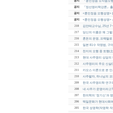
『훈민정음 모자음오
공지
『정선명리학강론』출
공지
<훈민정음 오행성명> 
공지
<훈민정음 오행성명> 
공지
김만태교수님, 25년 7
218
당신의 이름은 왜 그렇
217
혼돈의 운명, 프랙탈로 
216
일본 81수 작명법, 
215
천지의 오행 중 토행(
214
현대 사주명리 상담의
213
사주명리의 주요 신살(
212
카오스 이론으로 본 인간
211
사주팔자, 하나님의 코
210
한국 사주명리학 연구의 
209
내 사주가 운명이라고?
208
한의학의 ‘정기신’과 명
207
택일문화가 현대사회에
206
한국 성명학(작명학·작
205