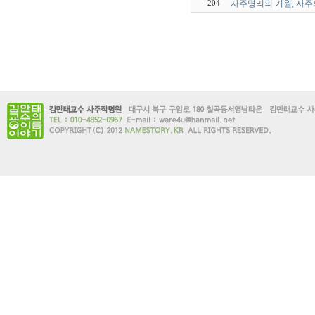
사주명리의 기원, 사주
204