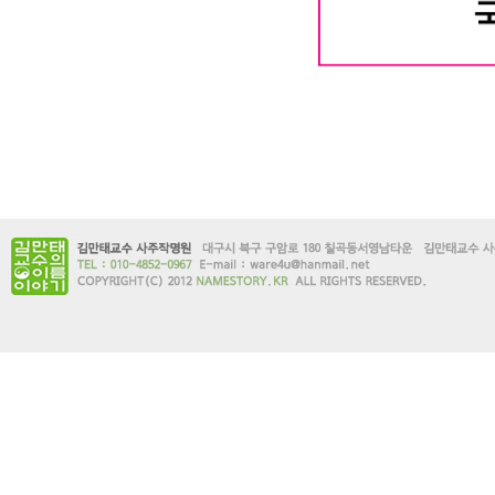
대구작명소 유명한 김만태
#유명한 #작명소 #철