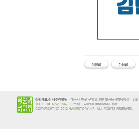
대구작명소 유명
#유명한 #작