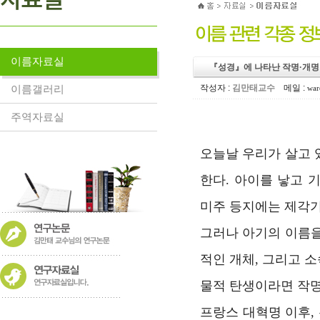
이름자료실
『성경』에 나타난 작명·개명
이름갤러리
작성자 :
김만태교수
메일 :
war
주역자료실
오늘날 우리가 살고 
한다. 아이를 낳고 
미주 등지에는 제각기
그러나 아기의 이름을
적인 개체, 그리고 
물적 탄생이라면 작명
프랑스 대혁명 이후