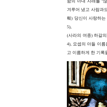
함의 아내 사래를 ‘
겨루어 냈고 사람과도
훼) 당신이 사랑하는
5),
(사라의 여종) 하갈
4), 요셉의 아들 이
고 이름하게 한 기록