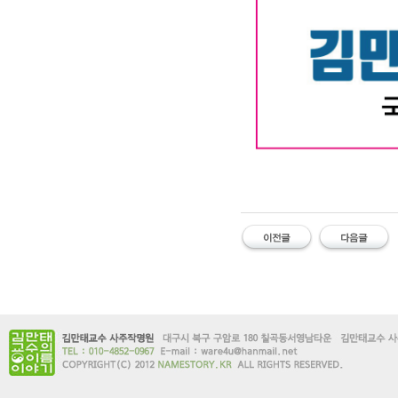
대구작명소 유명한 김만태
#유명한 #작명소 #철