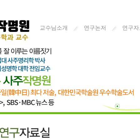
교수님소개
연구논저
연구자