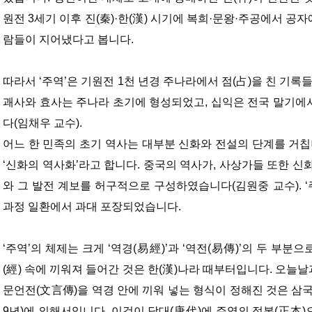
원전 3세기 이후 진(秦)·한(漢) 시기에 복희·문왕·주공에서 공
람들이 지어냈다고 봅니다.
따라서 ‘주역’은 기원전 1천 년경 주나라에서 점(占)을 친 기록
괘사와 효사는 주나라 초기에 형성되었고, 십익은 전국 말기에
다(임채우 교수).
어느 한 민족의 초기 역사는 대부분 신화와 전설의 단계를 거칩
‘신화의 역사화’라고 합니다. 중국의 역사가, 사상가들 또한 신
와 그 발전 계보를 허구적으로 구성하였습니다(김원중 교수). ‘
과정 일환에서 과대 포장되었습니다.
‘주역’의 체제는 크게 ‘역경(易經)’과 ‘역전(易傳)’의 두 부분
(經) 속에 끼워져 들어간 것은 한(漢)나라 때부터입니다. 오늘날과
문언전(文言傳)을 역경 안에 끼워 넣는 형식이 정해진 것은 삼국시
9년)에 의해서입니다. 이것이 당대(唐代)에 주역의 정본(正本