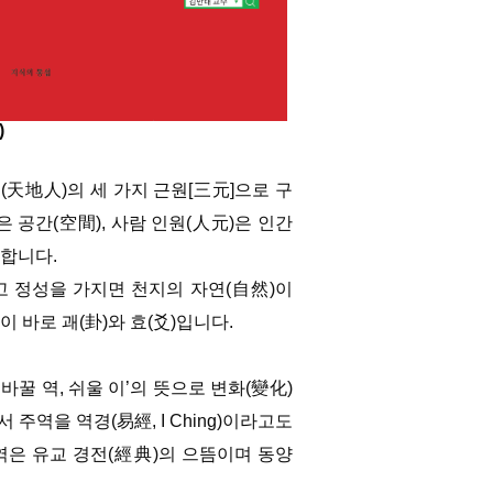
)
天地人)의 세 가지 근원[三元]으로 구
은 공간(空間), 사람 인원(人元)은 인간
환합니다.
 정성을 가지면 천지의 자연(自然)이
 바로 괘(卦)와 효(爻)입니다.
‘바꿀 역, 쉬울 이’의 뜻으로 변화(變化)
주역을 역경(易經, I Ching)이라고도
. 주역은 유교 경전(經典)의 으뜸이며 동양