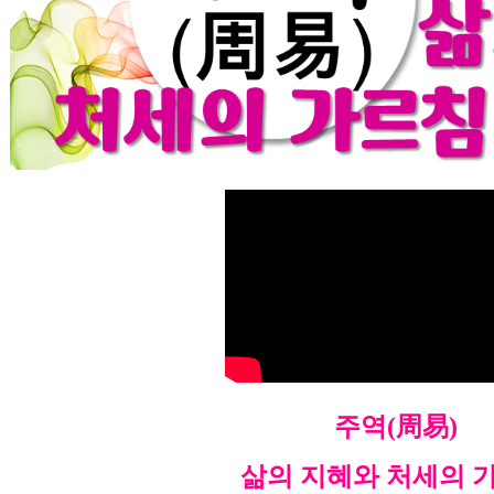
주역(周易)
삶의 지혜와 처세의 