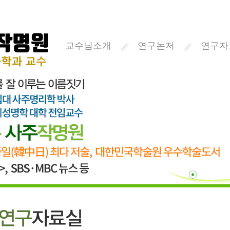
교수님소개
연구논저
연구자