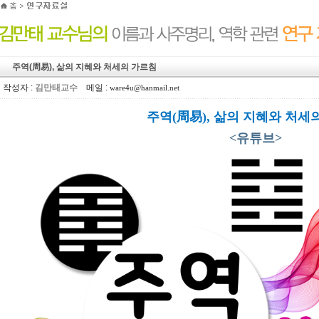
주역(周易), 삶의 지혜와 처세의 가르침
작성자 :
김만태교수
메일 :
ware4u@hanmail.net
주역(周易), 삶의 지혜와 처세
<유튜브>