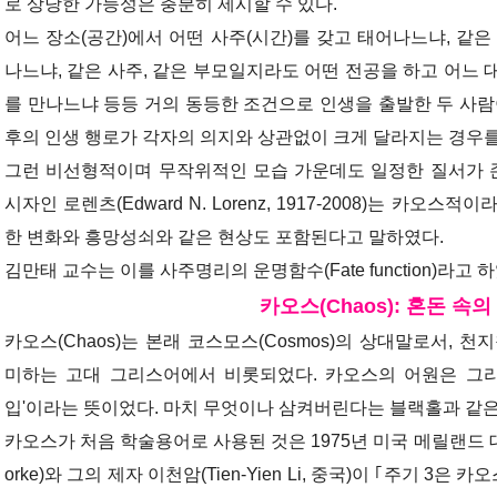
로 상당한 가능성은 충분히 제시할 수 있다.
어느 장소(공간)에서 어떤 사주(시간)를 갖고 태어나느냐, 같은
나느냐, 같은 사주, 같은 부모일지라도 어떤 전공을 하고 어느 
를 만나느냐 등등 거의 동등한 조건으로 인생을 출발한 두 사람
후의 인생 행로가 각자의 의지와 상관없이 크게 달라지는 경우를
그런 비선형적이며 무작위적인 모습 가운데도 일정한 질서가 존
시자인 로렌츠(Edward N. Lorenz, 1917-2008)는 카오
한 변화와 흥망성쇠와 같은 현상도 포함된다고 말하였다.
김만태 교수는 이를 사주명리의 운명함수(Fate function)라고 
카오스(Chaos): 혼돈 속의
카오스(Chaos)는 본래 코스모스(Cosmos)의 상대말로서, 
미하는 고대 그리스어에서 비롯되었다. 카오스의 어원은 그리스어
입'이라는 뜻이었다. 마치 무엇이나 삼켜버린다는 블랙홀과 같
카오스가 처음 학술용어로 사용된 것은 1975년 미국 메릴랜드 대학
orke)와 그의 제자 이천암(Tien-Yien Li, 중국)이 ｢주기 3은 카오스