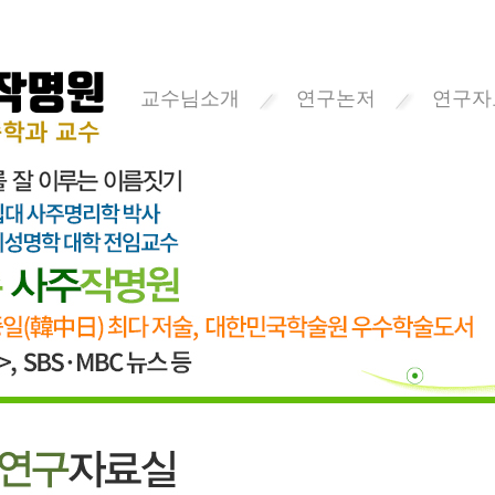
교수님소개
연구논저
연구자