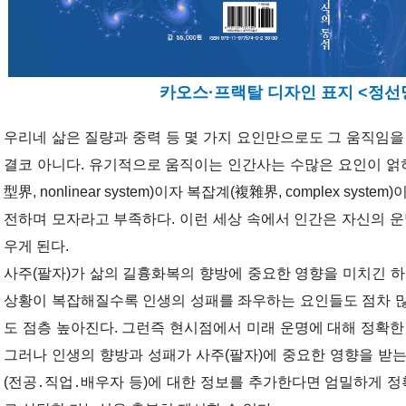
카오스·프랙탈 디자인 표지 <정
우리네 삶은 질량과 중력 등 몇 가지 요인만으로도 그 움직임을
결코 아니다. 유기적으로 움직이는 인간사는 수많은 요인이 
型界, nonlinear system)이자 복잡계(複雜界, complex sy
전하며 모자라고 부족하다. 이런 세상 속에서 인간은 자신의 운
우게 된다.
사주(팔자)가 삶의 길흉화복의 향방에 중요한 영향을 미치긴 하
상황이 복잡해질수록 인생의 성패를 좌우하는 요인들도 점차 많
도 점층 높아진다. 그런즉 현시점에서 미래 운명에 대해 정확한
그러나 인생의 향방과 성패가 사주(팔자)에 중요한 영향을 받
(전공․직업․배우자 등)에 대한 정보를 추가한다면 엄밀하게 