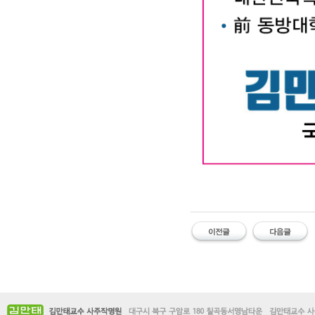
대구작명소 유명한 김만태
#유명한 #작명소 #철