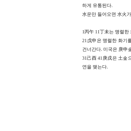
하게 유통된다.
水운만 들어오면 水火가 
1丙午 11丁未는 맹렬한
21戊申은 맹렬한 화기를
건너간다. 미국은 庚申
31己酉 41庚戌은 土金
연을 맺는다.