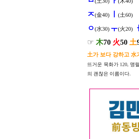
ㅂ
ㅏ
(土30)
(木40)
ㅈ
ㅣ
(金40)
(土60)
ㅇ
ㅜ
(水30)
(火20)
☞
木
70
火
50
土
土가 보다 강하고 水
뜨거운 목화가 120, 맹
의 괜찮은 이름이다.