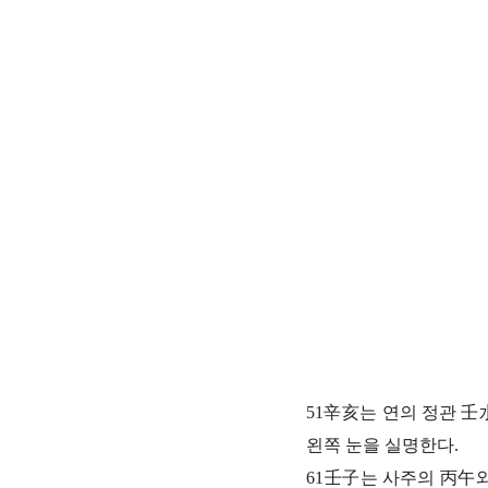
51辛亥는 연의 정관 
왼쪽 눈을 실명한다.
61壬子는 사주의 丙午