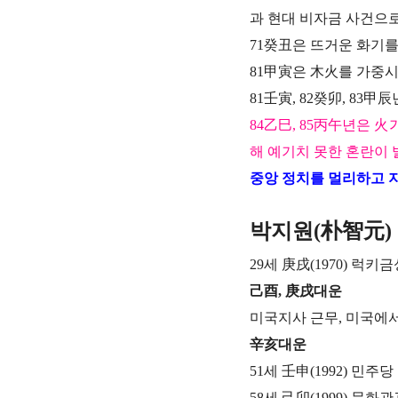
과 현대 비자금 사건으로
71癸丑은 뜨거운 화기를
81甲寅은 木火를 가중
81壬寅, 82癸卯, 8
84乙巳, 85丙午년은 
해 예기치 못한 혼란이 
중앙 정치를 멀리하고 
박지원(朴智元)
29세 庚戌(1970) 럭
己酉, 庚戌대운
미국지사 근무, 미국에서 
辛亥대운
51세 壬申(1992) 민주
58세 己卯(1999) 문