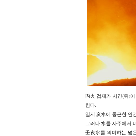
丙火 겁재가 시간(뒤)이
한다.
일지 亥水에 통근한 연
그러나 水를 사주에서 
壬亥水를 의미하는 넓은