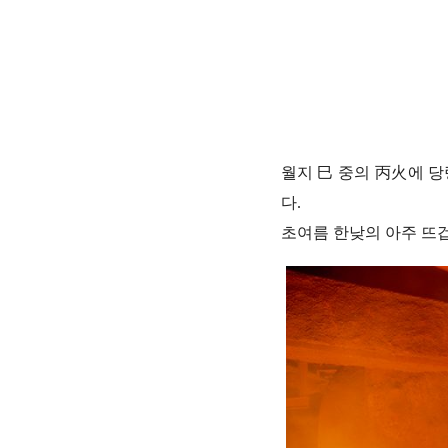
월지 巳 중의 丙火에 
다.
초여름 한낮의 아주 뜨