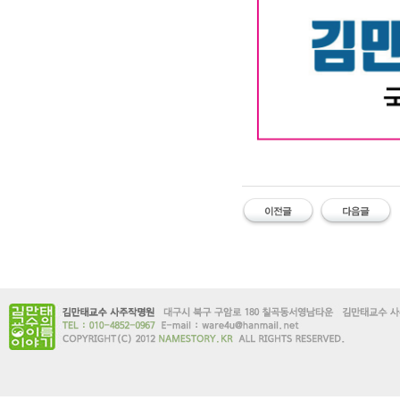
대구작명소 유명한 김만태
#유명한 #작명소 #철