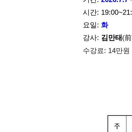
시간:
19:00~21
요일:
화
강사:
김만태
(
수강료:
14만원