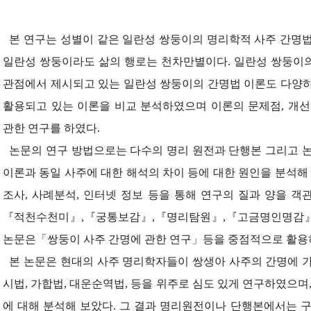
본 연구는 성별이 같은 일란성 쌍둥이의 명리학적 사주 간명법
일란성 쌍둥이라도 삶의 행로는 천차만별이다. 일란성 쌍둥이
관점에서 제시되고 있는 일란성 쌍둥이의 간명법 이론도 다양하다
활용되고 있는 이론을 비교 분석하였으며 이론의 문제점, 개선
관한 연구를 하였다.
논문의 연구 방법으로는 다수의 명리 원전과 단행본 그리고 논
이론과 동일 사주에 대한 해석의 차이 등에 대한 원인을 분석해 
조사, 사례분석, 인터넷 정보 등을 통해 연구의 질과 양을 
『
적천수천미
』
,
『
궁통보감
』
,
『
명리탐원
』
,
『
고금명인명감
논문은「쌍둥이 사주 간명에 관한 연구」등을 중점적으로 활용
본 논문은 현대의 사주 명리학자들이 쌍생아 사주의 간명에 가
시법, 가합법, 대운순역법, 등을 위주로 심도 있게 연구하였으며
에 대해 분석해 보았다. 그 결과 명리원전이나 단행본에서는 