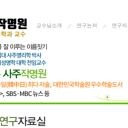
교수님소개
연구논저
연구자