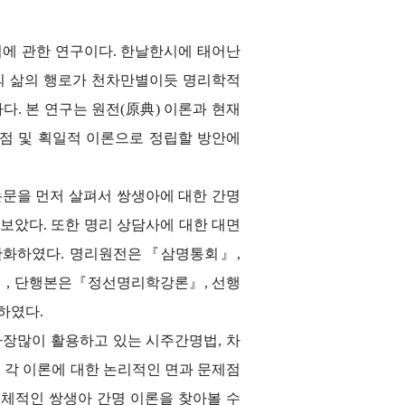
에 관한 연구이다. 한날한시에 태어난
의 삶의 행로가 천차만별이듯 명리학적
. 본 연구는 원전(原典) 이론과 현재
점 및 획일적 이론으로 정립할 방안에
문을 먼저 살펴서 쌍생아에 대한 간명
보았다. 또한 명리 상담사에 대한 대면
객관화하였다. 명리원전은『삼명통회』,
』
, 단행본은
『
정선명리학강론
』
, 선행
하였다.
장많이 활용하고 있는 시주간명법, 차
, 각 이론에 대한 논리적인 면과 문제점
구체적인 쌍생아 간명 이론을 찾아볼 수