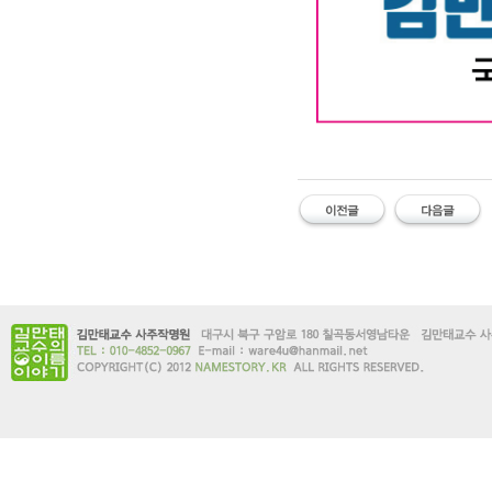
대구작명소 유명한 김만태
#유명한 #작명소 #철