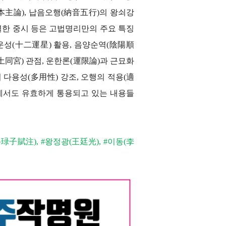
론(本主論), 납음오행(納音五行)의 왕쇠강
특별한 중시 등은 고법명리만의 주요 특징
운성(十二運星) 활용, 음양순역(陰陽順
土同宮) 관점, 운한론(運限論)과 근묘화
 다용성(多用性) 강조, 오행의 적용(適
에서도 유효하게 통용되고 있는 내용들
琭子賦注), #왕정광(王廷光), #이동(李