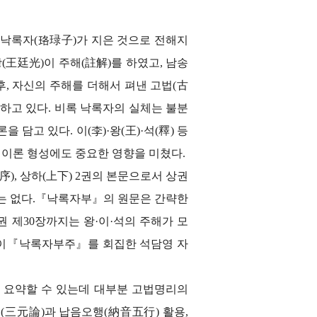
낙록자(珞琭子)가 지은 것으로 전해지
王廷光)이 주해(註解)를 하였고, 남송
 후, 자신의 주해를 더해서 펴낸 고법(古
하고 있다. 비록 낙록자의 실체는 불분
고 있다. 이(李)·왕(王)·석(釋) 등
이론 형성에도 중요한 영향을 미쳤다.
, 상하(上下) 2권의 본문으로서 상권
는 없다.
『낙록자부』
의 원문은 간략한
권 제30장까지는 왕·이·석의 주해가 모
 장이『낙록자부주』를 회집한 석담영 자
 요약할 수 있는데 대부분 고법명리의
원론(三元論)과 납음오행(納音五行) 활용,