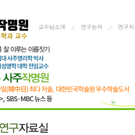
교수님소개
연구논저
연구자