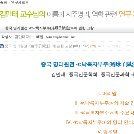
중국 명리원전 ≪낙록자부주(珞琭子賦注)≫에 관한 고찰
작성자 :
김만태교수
메일 :
ware4u@hanmail.net
중국 명리원전《珞琭子賦注》에 관한 고찰.pdf (1.9M)
[29]
DATE : 2023-05-18 22:56
중국 명리원전 ≪낙록자부주(珞琭子賦注
김만태 | 중국인문학회 | 중국인문과학 제69집
Ⅰ. 머리말
Ⅱ. ≪낙록자부주≫의 저술 
Ⅲ. ≪낙록자부주≫의 주요 
Ⅳ. ≪낙록자부주≫의 명리 인식
Ⅴ. 맺음말