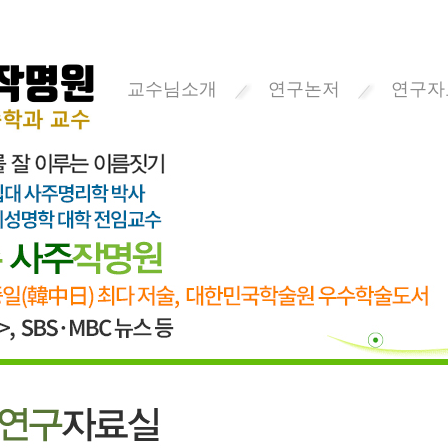
교수님소개
연구논저
연구자