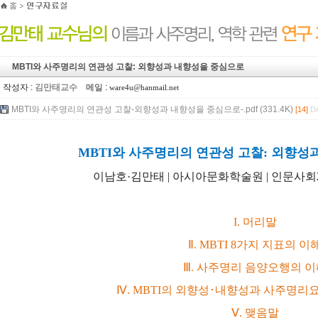
MBTI와 사주명리의 연관성 고찰: 외향성과 내향성을 중심으로
작성자 :
김만태교수
메일 :
ware4u@hanmail.net
MBTI와 사주명리의 연관성 고찰-외향성과 내향성을 중심으로-.pdf (331.4K)
[14]
DA
MBTI와 사주명리의 연관성 고찰: 외향성
이남호·김만태 | 아시아문화학술원 | 인문사회21 제9
I. 머리말
Ⅱ. MBTI 8가지 지표의 이
Ⅲ. 사주명리 음양오행의 이
Ⅳ. MBTI의 외향성･내향성과 사주명리
Ⅴ. 맺음말