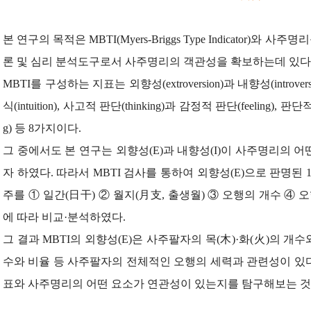
본 연구의 목적은 MBTI(Myers-Briggs Type Indicator)와
론 및 심리 분석도구로서 사주명리의 객관성을 확보하는데 있다
MBTI를 구성하는 지표는 외향성(extroversion)과 내향성(introver
식(intuition), 사고적 판단(thinking)과 감정적 판단(feeling), 판단
g) 등 8가지이다.
그 중에서도 본 연구는 외향성(E)과 내향성(I)이 사주명리의 
자 하였다. 따라서 MBTI 검사를 통하여 외향성(E)으로 판명된 1
주를 ① 일간(日干) ② 월지(月支, 출생월) ③ 오행의 개수 ④
에 따라 비교·분석하였다.
그 결과 MBTI의 외향성(E)은 사주팔자의 목(木)·화(火)의 개수와 
수와 비율 등 사주팔자의 전체적인 오행의 세력과 관련성이 있다고
표와 사주명리의 어떤 요소가 연관성이 있는지를 탐구해보는 것