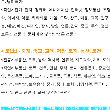
드, 남미국가
<직업> 전기, 전자, 컴퓨터, 애니메이션, 인터넷, 정보통신, 조명,
학, 에너지, 약품, 화학제품, 게임, 오락, 완구, 미용, 교육, 연구
능, 예술, 패션, 디자인, 장식, 방송, 언론, 잡지, 종교, 무속, 정신,
보통신 전문직, 문화예술 및 방송언론 전문직
● 
토(土) - 중개․종교․교육․저장․토지․농산․토건
<전공> 부동산, 토목, 농학, 역사학, 인류학, 지구과학, 지리, 도예
<직업> 부동산, 토목, 건축, 건설, 주택, 토지, 전통문화, 종교인,
인, 등산용품, 도예, 도자기, 골동품, 곡물, 식품, 제분업, 약초, 토
편의점, 숙박업, 토속음식, 중개․중매, 보험, 경영지원, 중국어, 
복지 및 종교 관련직, 교육 및 상담 관련직
▲ 
금(金) - 군경․법률․금융․의학․생명․기계․철강․