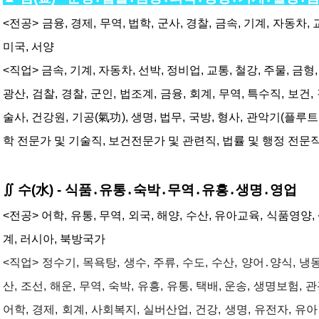
<전공> 금융, 경제, 무역, 법학, 군사, 경찰, 금속, 기계, 자동차, 
미국, 서양
<직업> 금속, 기계, 자동차, 선박, 정비업, 교통, 철강, 주물, 금형
광산, 검찰, 경찰, 군인, 법조계, 금융, 회계, 무역, 특수직, 보건,
술사, 건강원, 기공(氣功), 생명, 법무, 국방, 형사, 관악기(플루트 
학 전문가 및 기술직, 보건전문가 및 관련직, 법률 및 행정 전문
∬ 수(水) - 식품․유통․숙박․무역․유흥․생명․영업
<전공> 어학, 유통, 무역, 외국, 해양, 수산, 유아교육, 식품영양,
계, 러시아, 북방국가
<직업> 정수기, 목욕탕, 생수, 주류, 수도, 수산, 양어․양식, 냉동
산, 조선, 해운, 무역, 숙박, 유흥, 유통, 택배, 운송, 생명보험, 
어학, 경제, 회계, 사회복지, 실버산업, 건강, 생명, 유전자, 유