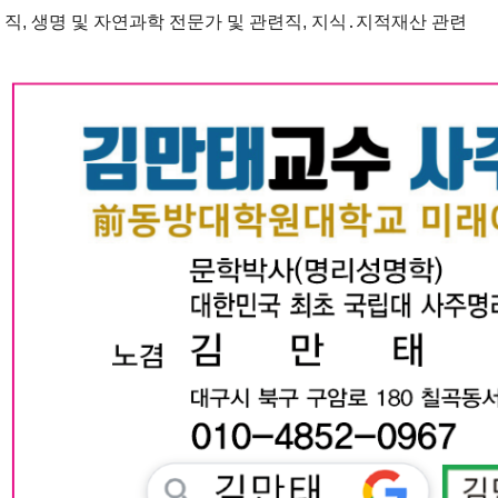
직, 생명 및 자연과학 전문가 및 관련직, 지식․지적재산 관련