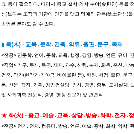
丑 등이 필요하다. 따라서 종교·철학·의학 분야(金편인) 등을
성)보다는 조직과 기관에 인연을 맺고 명예와 관록(陰土관성)을 
송언론 분야도 갈 수 있다.
▮ 
목(木) - 교육․문학․건축․의류․출판․문구․목재
<전공> 인문학, 언어, 문학, 교육, 행정, 경영, 방송, 언론, 유아, 
<직업> 가구, 목재, 목공, 제지, 과수, 산림, 분재, 화원, 축산, 낙농
건축, 악기(현악기-가야금․바이올린 등), 학원, 서점, 출판, 문구
론, 신문, 잡지, 기획, 창업컨설팅, 인사, 경영, 총무, 도시설계,
및 사회과학 전문직, 경영․행정 전문가 및 관련직
★ 화(火) - 종교․예술․교육․상담․방송․화학․전자․
<전공> 전기, 전자, 컴퓨터, 방송, 언론, 예술, 광학, 화학, 약학,