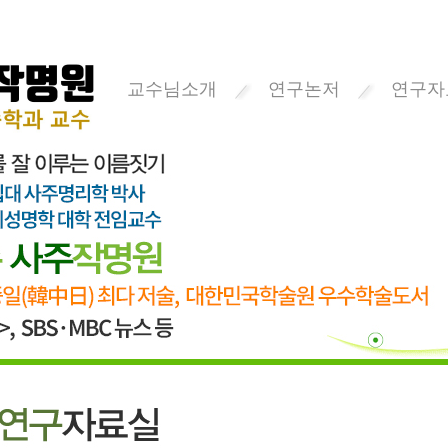
교수님소개
연구논저
연구자