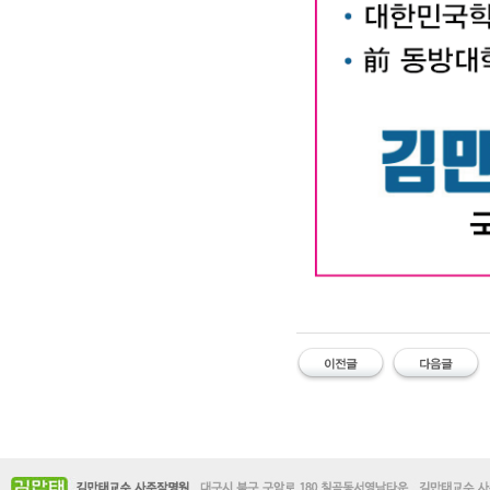
대구작명소 유명한 김만태
#유명한 #작명소 #철