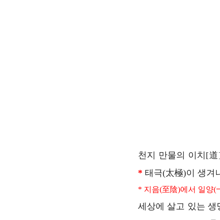
천지 만물의 이치[道
*
태극(太極)이 생겨나
* 지음(至陰)에서 일양
세상에 살고 있는 생