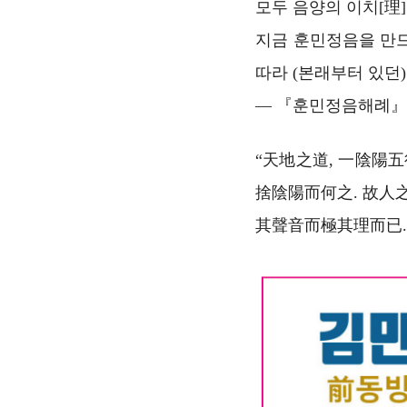
모두 음양의 이치[理
지금 훈민정음을 만드
따라 (본래부터 있던)
― 『훈민정음해례』
“天地之道, 一陰陽
捨陰陽而何之. 故人之
其聲音而極其理而已.