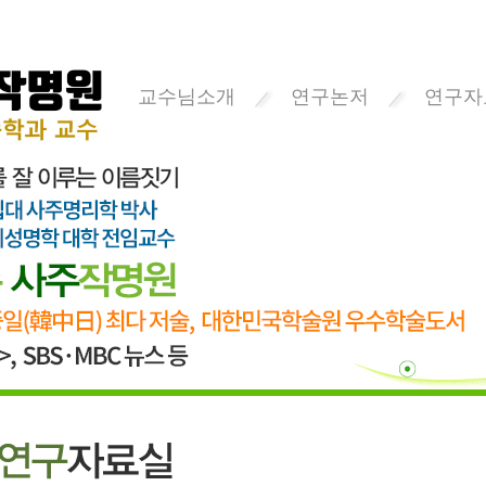
교수님소개
연구논저
연구자