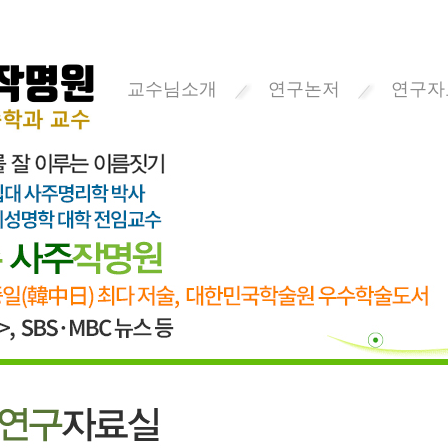
교수님소개
연구논저
연구자