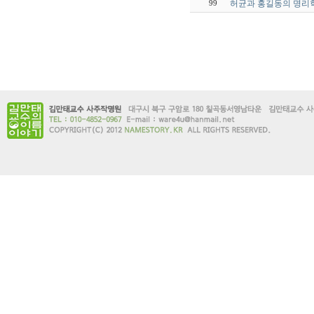
허균과 홍길동의 명리
99