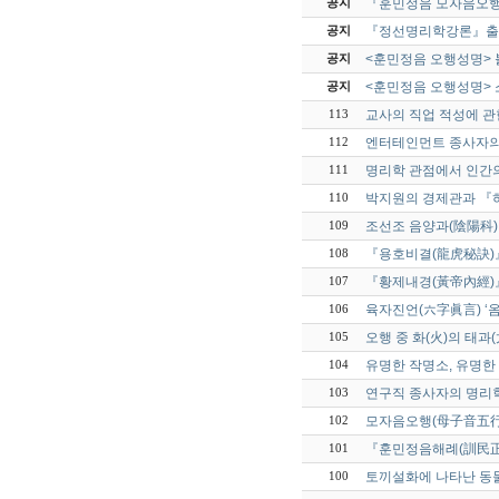
『훈민정음 모자음오
공지
『정선명리학강론』출
공지
<훈민정음 오행성명> 
공지
<훈민정음 오행성명> 
공지
교사의 직업 적성에 관
113
엔터테인먼트 종사자의
112
명리학 관점에서 인간의
111
박지원의 경제관과 『
110
조선조 음양과(陰陽科
109
『용호비결(龍虎秘訣)』
108
『황제내경(黃帝內經)
107
육자진언(六字眞言) ‘
106
오행 중 화(火)의 태과
105
유명한 작명소, 유명한
104
연구직 종사자의 명리학
103
모자음오행(母子音五行
102
『훈민정음해례(訓民正
101
토끼설화에 나타난 동
100