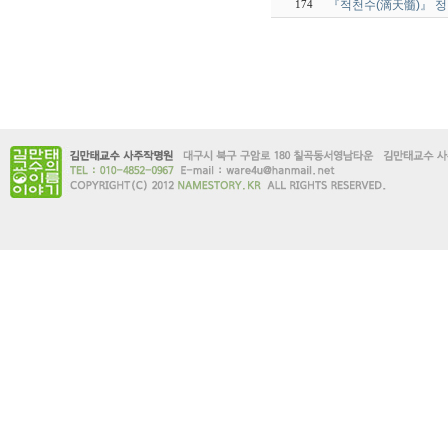
『적천수(滴天髓)』 정원
174