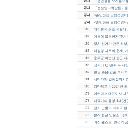
『훈민정음 모자음오
공지
『정선명리학강론』출
공지
<훈민정음 오행성명> 
공지
<훈민정음 오행성명> 
공지
대한민국 최초 국립대
188
이름에 불용한자(不用
187
정치 선거가 만든 허상,
186
허경영 사주와 운세, 
185
충무공 이순신 장군 사
184
정사(丁巳)일주 두 사
183
한글 순음(입술.ㅁㅂㅍ
182
서머타임(일광절약시간
181
김만태교수 2024년 
180
이커머스 대표이사 사
179
태극기의 음양·4괘(건
178
천지 만물의 이치와 
177
본래 한글 입술소리(ㅁ
176
비전 퀘스트_인생의 꿈
175